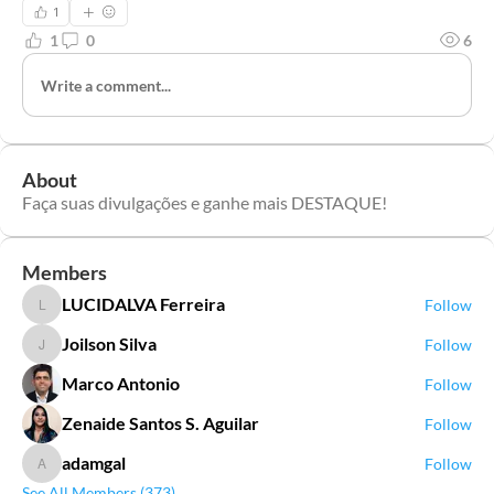
1
1
0
6
Write a comment...
About
Faça suas divulgações e ganhe mais DESTAQUE!
Members
LUCIDALVA Ferreira
Follow
LUCIDALVA Ferreira
Joilson Silva
Follow
Joilson Silva
Marco Antonio
Follow
Zenaide Santos S. Aguilar
Follow
adamgal
Follow
adamgal
See All Members (373)