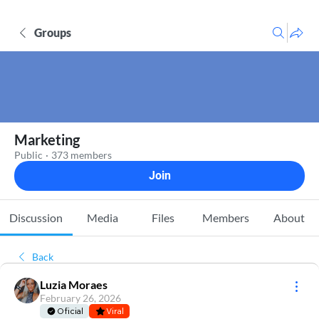
Groups
Marketing
Public
·
373 members
Join
Discussion
Media
Files
Members
About
Back
Luzia Moraes
February 26, 2026
Oficial
Viral