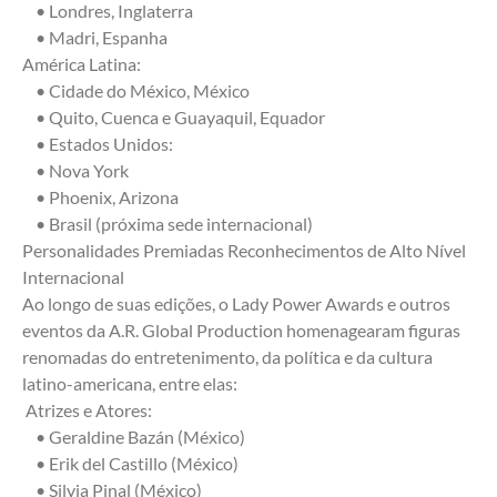
    • Londres, Inglaterra 
    • Madri, Espanha 
América Latina:
    • Cidade do México, México 
    • Quito, Cuenca e Guayaquil, Equador 
    • Estados Unidos:
    • Nova York 
    • Phoenix, Arizona 
    • Brasil (próxima sede internacional) 
Personalidades Premiadas Reconhecimentos de Alto Nível 
Internacional
Ao longo de suas edições, o Lady Power Awards e outros 
eventos da A.R. Global Production homenagearam figuras 
renomadas do entretenimento, da política e da cultura 
latino-americana, entre elas:
 Atrizes e Atores:
    • Geraldine Bazán (México) 
    • Erik del Castillo (México) 
    • Silvia Pinal (México) 