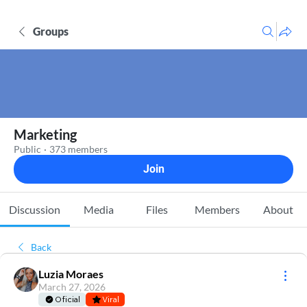
Groups
Marketing
Public
·
373 members
Join
Discussion
Media
Files
Members
About
Back
Luzia Moraes
March 27, 2026
Oficial
Viral