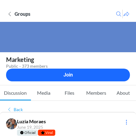
Groups
Marketing
Public
·
373 members
Join
Discussion
Media
Files
Members
About
Back
Luzia Moraes
June 19, 2025
Oficial
Viral