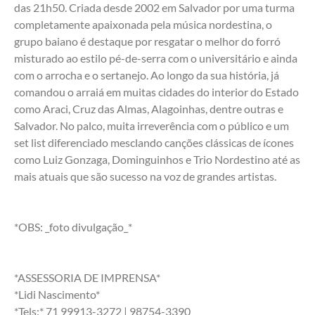
das 21h50. Criada desde 2002 em Salvador por uma turma 
completamente apaixonada pela música nordestina, o 
grupo baiano é destaque por resgatar o melhor do forró 
misturado ao estilo pé-de-serra com o universitário e ainda 
com o arrocha e o sertanejo. Ao longo da sua história, já 
comandou o arraiá em muitas cidades do interior do Estado 
como Araci, Cruz das Almas, Alagoinhas, dentre outras e 
Salvador. No palco, muita irreverência com o público e um 
set list diferenciado mesclando canções clássicas de ícones 
como Luiz Gonzaga, Dominguinhos e Trio Nordestino até as 
mais atuais que são sucesso na voz de grandes artistas. 
*OBS: _foto divulgação_*
*ASSESSORIA DE IMPRENSA*
*Lidi Nascimento*
*Tels:* 71 99913-3272 | 98754-3390