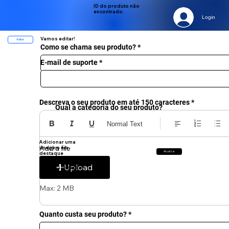
ID do produto não
encontrado.
Login
Vamos editar!
Voltar
Como se chama seu produto?
E-mail de suporte
Descreva o seu produto em até 150 caracteres
Qual a categoria do seu produto?
Software
Normal Text
Produtos Digitais
Games
Adicionar uma
Add a file
imagem em
Atualizar
destaque
Upload
Pré-visualização
da imagem:
Max: 2 MB
Quanto custa seu produto?