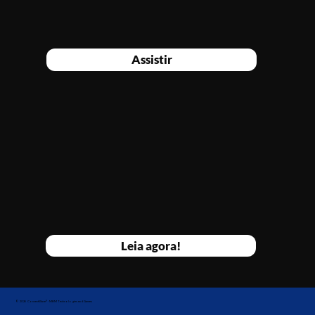
Assistir
Leia agora!
© 2026 ConnectWave® · MBM Technologies and Games