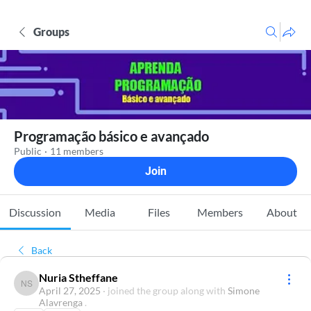
Groups
Programação básico e avançado
Public
·
11 members
Join
Discussion
Media
Files
Members
About
Back
Nuria Stheffane
Nuria Stheffane
April 27, 2025
·
joined the group along with
Simone
Alavrenga
.