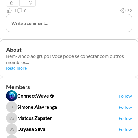
1
1
0
22
Write a comment...
About
Bem-vindo ao grupo! Você pode se conectar com outros
membros
...
Read more
Members
ConnectWave
Follow
Simone Alavrenga
Follow
Simone Alavrenga
Matcos Zapater
Follow
Matcos Zapater
Dayana Silva
Follow
Dayana Silva