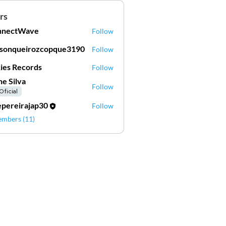
rs
nnectWave
Follow
lsonqueirozcopque3190
Follow
nqueirozcopque3190
ies Records
Follow
ne Silva
Follow
Oficial
epereirajap30
Follow
embers (11)