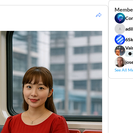
Membe
Co
adi
adilso
6Sk
Vai
jos
See All M