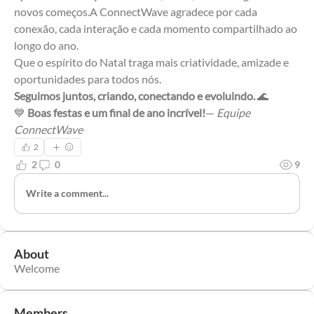
novos começos.A ConnectWave agradece por cada 
conexão, cada interação e cada momento compartilhado ao 
longo do ano.
Que o espírito do Natal traga mais criatividade, amizade e 
oportunidades para todos nós.
Seguimos juntos, criando, conectando e evoluindo.
 🌊
💙 
Boas festas e um final de ano incrível!
— 
Equipe 
ConnectWave
2
2
0
9
Write a comment...
About
Welcome
Members