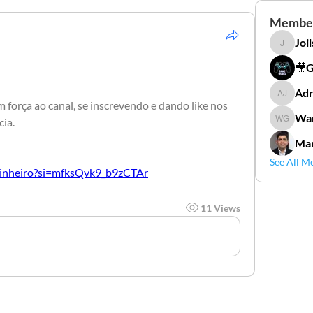
Membe
Joi
Joilson 
🎥
Adr
Adriana
força ao canal, se inscrevendo e dando like nos 
Wan
ia.
Wander
Mar
See All M
dinheiro?si=mfksQvk9_b9zCTAr
11 Views