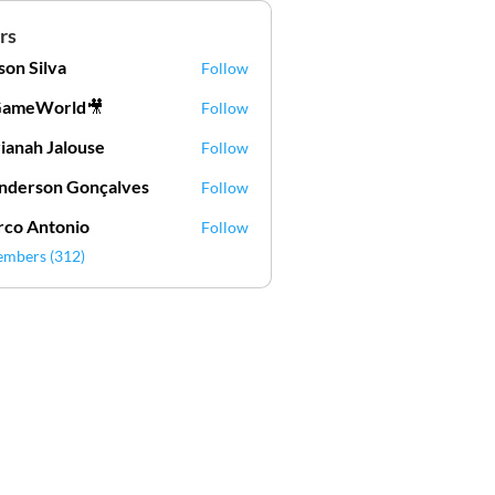
rs
lson Silva
Follow
Silva
GameWorld🎥
Follow
ianah Jalouse
Follow
h Jalouse
derson Gonçalves
Follow
son Gonçalves
co Antonio
Follow
embers (312)