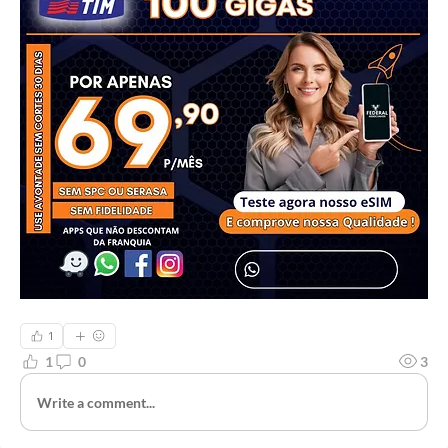
1
1
0
3
Write a comment...