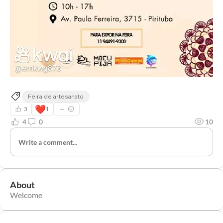
Feira de artesanato
❤️
3
1
4
0
10
Write a comment...
About
Welcome