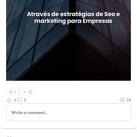
1
1
0
18
Write a comment...