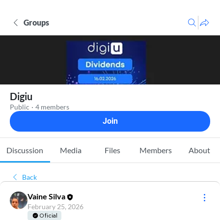
Groups
Digiu
Public
·
4 members
Join
Discussion
Media
Files
Members
About
Back
Vaine Silva
February 25, 2026
Oficial