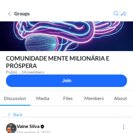
Groups
COMUNIDADE MENTE MILIONÁRIA E
PRÓSPERA
Public
·
14 members
Join
Discussion
Media
Files
Members
About
Back
Vaine Silva
December 4, 2025