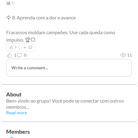
📊✨
🦅 8. Aprenda com a dor e avance
Fracassos moldam campeões. Use cada queda como 
impulso. 🏆💥
1
1
0
11
Write a comment...
About
Bem-vindo ao grupo! Você pode se conectar com outros
membros
...
Read more
Members