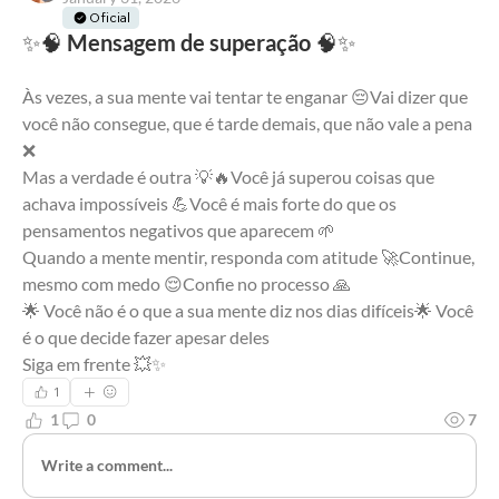
Oficial
✨🧠 Mensagem de superação 🧠✨
Às vezes, a sua mente vai tentar te enganar 😔Vai dizer que 
você não consegue, que é tarde demais, que não vale a pena 
❌
Mas a verdade é outra 💡🔥Você já superou coisas que 
achava impossíveis 💪Você é mais forte do que os 
pensamentos negativos que aparecem 🌱
Quando a mente mentir, responda com atitude 🚀Continue, 
mesmo com medo 😌Confie no processo 🙏
🌟 Você não é o que a sua mente diz nos dias difíceis🌟 Você 
é o que decide fazer apesar deles
Siga em frente 💥✨
1
1
0
7
Write a comment...