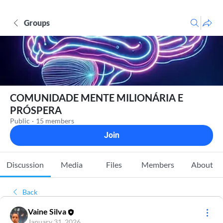
Groups
COMUNIDADE MENTE MILIONÁRIA E
PRÓSPERA
Public
·
15 members
Join
Discussion
Media
Files
Members
About
Back
Vaine Silva
January 31, 2026