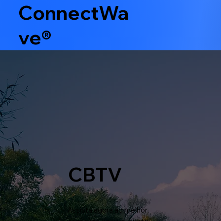
ConnectWa
ve®
CBTV
Assista agora ao melhor