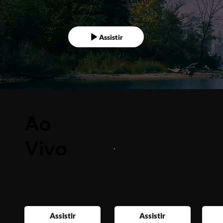
conteúdo ao vivo, direto
na sua tela
Assistir
Ao
Vivo
Assistir
Assistir