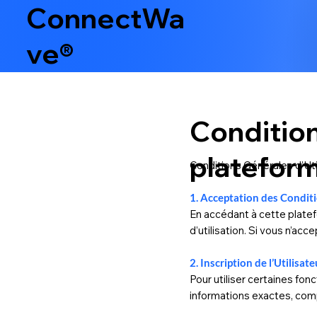
ConnectWa
ve®
Conditions
platefor
Conditions Générales d’Uti
1. Acceptation des Condit
En accédant à cette platef
d’utilisation. Si vous n’a
2. Inscription de l’Utilisate
Pour utiliser certaines fon
informations exactes, compl