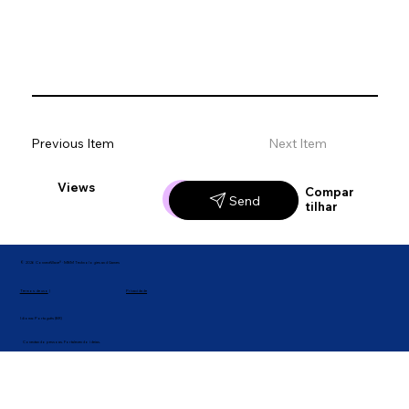
Previous Item
Next Item
Views
Likes
Compar
Send
tilhar
© 2026 ConnectWave® · MBM Technologies and Games
Privacidade
Termos de uso
|
Idioma: Português (BR)
Conectando pessoas. Fortalecendo ideias.