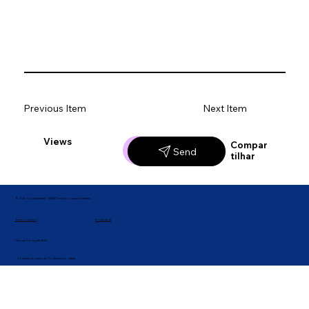
Previous Item
Next Item
Views
Likes
Compar
Send
tilhar
© 2026 ConnectWave® · MBM Technologies and Games
Privacidade
Termos de uso
|
Idioma: Português (BR)
Conectando pessoas. Fortalecendo ideias.