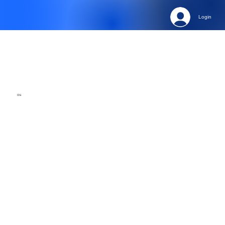
Login
Olá