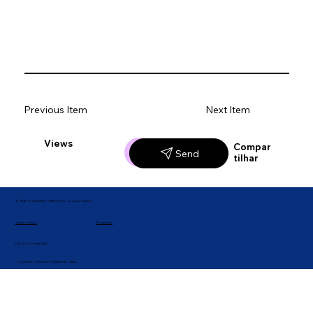
Previous Item
Next Item
Views
Likes
Compar
Send
tilhar
© 2026 ConnectWave® · MBM Technologies and Games
Privacidade
Termos de uso
|
Idioma: Português (BR)
Conectando pessoas. Fortalecendo ideias.