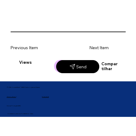
Previous Item
Next Item
Views
Likes
Compar
Send
tilhar
© 2026 ConnectWave® · MBM Technologies and Games
Privacidade
Termos de uso
|
Idioma: Português (BR)
Conectando pessoas. Fortalecendo ideias.