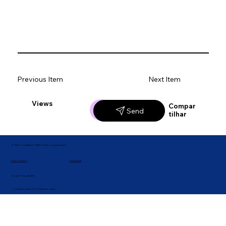
Previous Item
Next Item
Views
Likes
Compar
Send
tilhar
© 2026 ConnectWave® · MBM Technologies and Games
Privacidade
Termos de uso
|
Idioma: Português (BR)
Conectando pessoas. Fortalecendo ideias.