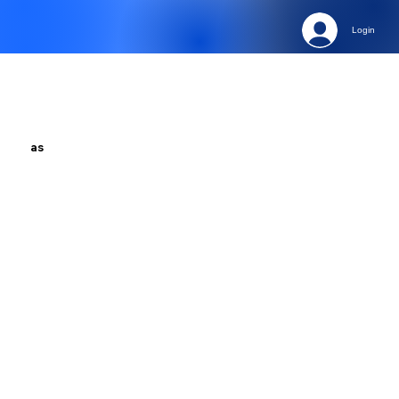
Login
as