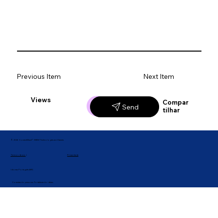
Previous Item
Next Item
Views
Likes
Compar
Send
tilhar
© 2026 ConnectWave® · MBM Technologies and Games
Privacidade
Termos de uso
|
Idioma: Português (BR)
Conectando pessoas. Fortalecendo ideias.