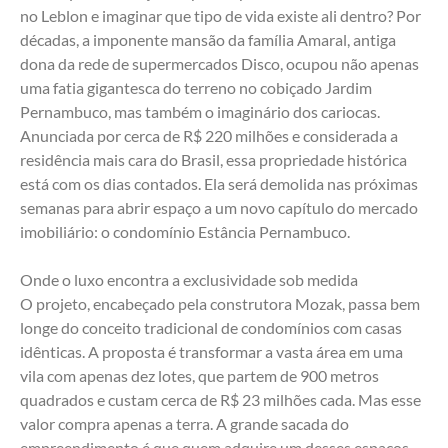
no Leblon e imaginar que tipo de vida existe ali dentro? Por 
décadas, a imponente mansão da família Amaral, antiga 
dona da rede de supermercados Disco, ocupou não apenas 
uma fatia gigantesca do terreno no cobiçado Jardim 
Pernambuco, mas também o imaginário dos cariocas. 
Anunciada por cerca de R$ 220 milhões e considerada a 
residência mais cara do Brasil, essa propriedade histórica 
está com os dias contados. Ela será demolida nas próximas 
semanas para abrir espaço a um novo capítulo do mercado 
imobiliário: o condomínio Estância Pernambuco.
Onde o luxo encontra a exclusividade sob medida
O projeto, encabeçado pela construtora Mozak, passa bem 
longe do conceito tradicional de condomínios com casas 
idênticas. A proposta é transformar a vasta área em uma 
vila com apenas dez lotes, que partem de 900 metros 
quadrados e custam cerca de R$ 23 milhões cada. Mas esse 
valor compra apenas a terra. A grande sacada do 
empreendimento é que quem adquire um desses espaços 