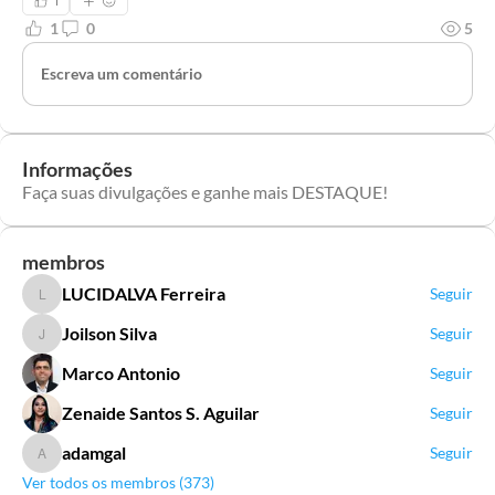
1
1
0
5
Escreva um comentário
Informações
Faça suas divulgações e ganhe mais DESTAQUE!
membros
LUCIDALVA Ferreira
Seguir
LUCIDALVA Ferreira
Joilson Silva
Seguir
Joilson Silva
Marco Antonio
Seguir
Zenaide Santos S. Aguilar
Seguir
adamgal
Seguir
adamgal
Ver todos os membros (373)