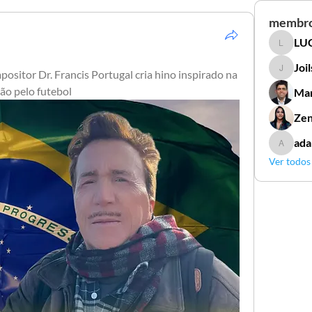
membr
LUC
LUCIDAL
Joi
positor Dr. Francis Portugal cria hino inspirado na 
Joilson 
xão pelo futebol
Mar
Zen
ada
adamga
Ver todos