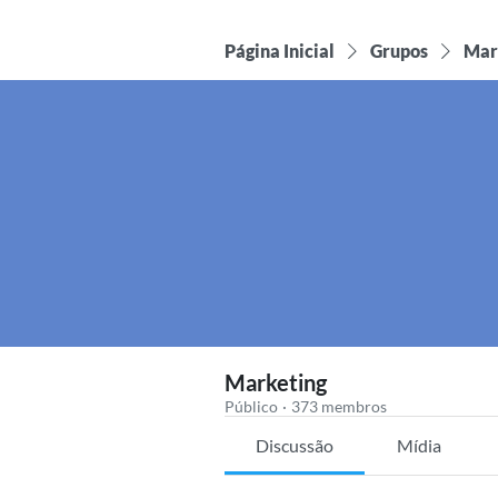
Página Inicial
Grupos
Mar
Marketing
Público
·
373 membros
Discussão
Mídia