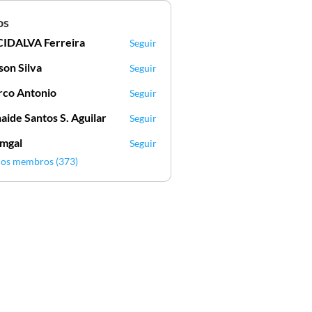
os
IDALVA Ferreira
Seguir
VA Ferreira
lson Silva
Seguir
Silva
co Antonio
Seguir
aide Santos S. Aguilar
Seguir
mgal
Seguir
l
 os membros (373)