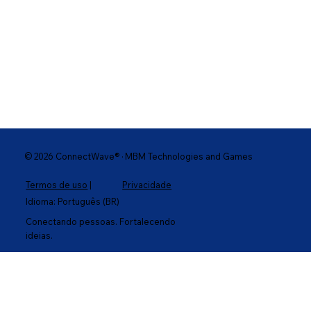
© 2026 ConnectWave® · MBM Technologies and Games
Termos de uso
|
Privacidade
Idioma: Português (BR)
Conectando pessoas. Fortalecendo
ideias.