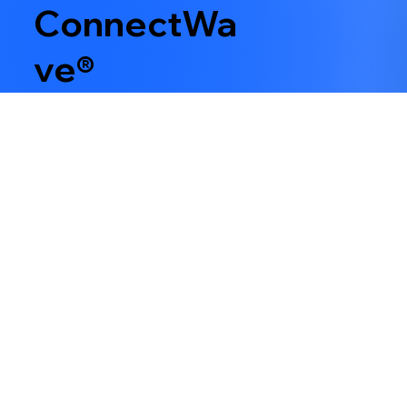
ConnectWa
ve®