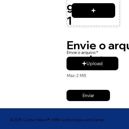
gem
produto
1
Envie o arq
Envie o arquivo
produto
Upload
Max: 2 MB
Enviar
© 2026 ConnectWave® · MBM Technologies and Games