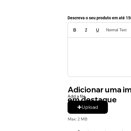
Descreva o seu produto em até 15
Normal Text
Adicionar uma 
Add a file
em destaque
Upload
Max: 2 MB