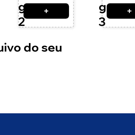
gem
gem
2
3
uivo do seu