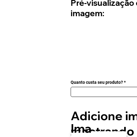
Pré-visualização
imagem:
Quanto custa seu produto?
Adicione i
Ima
mostrando