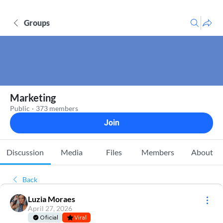
Groups
Marketing
Public
·
373 members
Join
Discussion
Media
Files
Members
About
Back
Luzia Moraes
April 27, 2026
Oficial
Viral