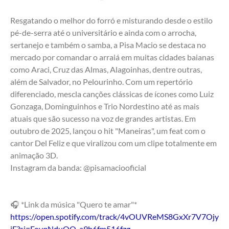
Resgatando o melhor do forró e misturando desde o estilo 
pé-de-serra até o universitário e ainda com o arrocha, 
sertanejo e também o samba, a Pisa Macio se destaca no 
mercado por comandar o arraiá em muitas cidades baianas 
como Araci, Cruz das Almas, Alagoinhas, dentre outras, 
além de Salvador, no Pelourinho. Com um repertório 
diferenciado, mescla canções clássicas de ícones como Luiz 
Gonzaga, Dominguinhos e Trio Nordestino até as mais 
atuais que são sucesso na voz de grandes artistas. Em 
outubro de 2025, lançou o hit "Maneiras", um feat com o 
cantor Del Feliz e que viralizou com um clipe totalmente em 
animação 3D. 
Instagram da banda: @pisamaciooficial
🎧 *Link da música "Quero te amar"*
https://open.spotify.com/track/4vOUVReMS8GxXr7V7Ojy
jE?si=FovqNduQQ_a9b6fm516fzg