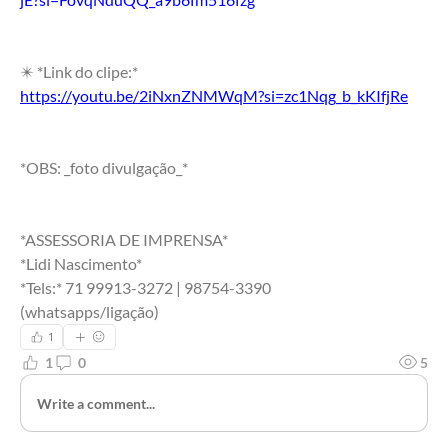
✴️ *Link do clipe:*
https://youtu.be/2iNxnZNMWqM?si=zc1Nqg_b_kKIfjRe
*OBS: _foto divulgação_*
*ASSESSORIA DE IMPRENSA*
*Lidi Nascimento*
*Tels:* 71 99913-3272 | 98754-3390
(whatsapps/ligação)
1
1
0
5
Write a comment...