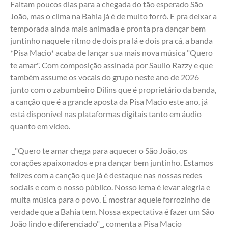
Faltam poucos dias para a chegada do tão esperado São 
João, mas o clima na Bahia já é de muito forró. E pra deixar a 
temporada ainda mais animada e pronta pra dançar bem 
juntinho naquele ritmo de dois pra lá e dois pra cá, a banda 
*Pisa Macio* acaba de lançar sua mais nova música "Quero 
te amar". Com composição assinada por Saullo Razzy e que 
também assume os vocais do grupo neste ano de 2026 
junto com o zabumbeiro Dilins que é proprietário da banda, 
a canção que é a grande aposta da Pisa Macio este ano, já 
está disponível nas plataformas digitais tanto em áudio 
quanto em vídeo. 
 _"Quero te amar chega para aquecer o São João, os 
corações apaixonados e pra dançar bem juntinho. Estamos 
felizes com a canção que já é destaque nas nossas redes 
sociais e com o nosso público. Nosso lema é levar alegria e 
muita música para o povo. É mostrar aquele forrozinho de 
verdade que a Bahia tem. Nossa expectativa é fazer um São 
João lindo e diferenciado"_, comenta a Pisa Macio 