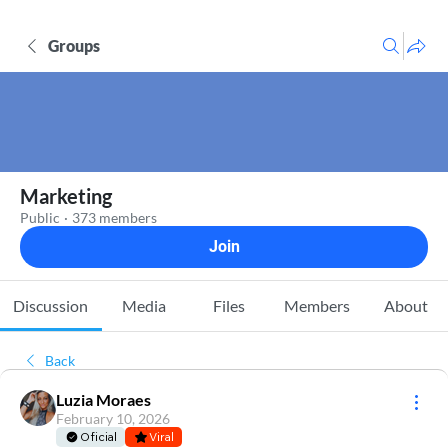
Groups
Marketing
Public
·
373 members
Join
Discussion
Media
Files
Members
About
Back
Luzia Moraes
February 10, 2026
Oficial
Viral