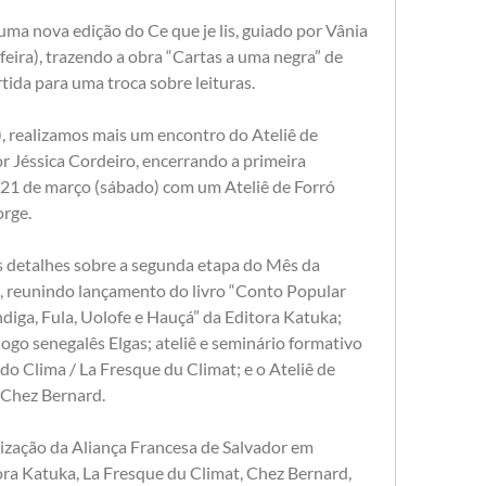
a nova edição do Ce que je lis, guiado por Vânia 
ira), trazendo a obra “Cartas a uma negra” de 
ida para uma troca sobre leituras.
, realizamos mais um encontro do Ateliê de 
 Jéssica Cordeiro, encerrando a primeira 
21 de março (sábado) com um Ateliê de Forró 
orge.
detalhes sobre a segunda etapa do Mês da 
, reunindo lançamento do livro “Conto Popular 
ga, Fula, Uolofe e Hauçá” da Editora Katuka; 
ogo senegalês Elgas; ateliê e seminário formativo 
o Clima / La Fresque du Climat; e o Ateliê de 
 Chez Bernard.
ização da Aliança Francesa de Salvador em 
ora Katuka, La Fresque du Climat, Chez Bernard, 