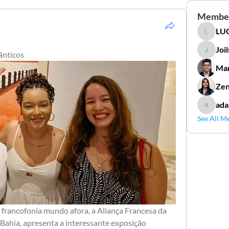
Membe
LUC
LUCIDAL
Joi
ânticos
Joilson 
Mar
Zen
ada
adamga
See All M
francofonia mundo afora, a Aliança Francesa da 
Bahia, apresenta a interessante exposição 