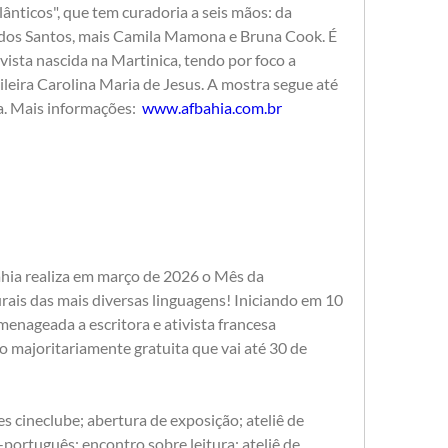
ânticos", que tem curadoria a seis mãos: da 
e dos Santos, mais Camila Mamona e Bruna Cook. É 
ista nascida na Martinica, tendo por foco a 
ileira Carolina Maria de Jesus. A mostra segue até 
a. Mais informações:  
www.afbahia.com.br
hia realiza em março de 2026 o Mês da 
rais das mais diversas linguagens! Iniciando em 10 
nageada a escritora e ativista francesa 
majoritariamente gratuita que vai até 30 de 
s cineclube; abertura de exposição; ateliê de 
português; encontro sobre leitura; ateliê de 