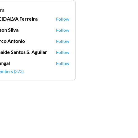
rs
IDALVA Ferreira
Follow
VA Ferreira
lson Silva
Follow
Silva
co Antonio
Follow
aide Santos S. Aguilar
Follow
mgal
Follow
l
embers (373)