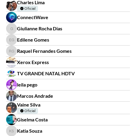
Charles Lima
Oficial
ConnectWave
Giulianne Rocha Dias
Giulianne Rocha Dias
Edilene Gomes
Edilene Gomes
Raquel Fernandes Gomes
Raquel Fernandes Gomes
Xerox Express
TV GRANDE NATAL HDTV
leila pego
Marcos Andrade
Vaine Silva
Oficial
Giselma Costa
Katia Souza
Katia Souza