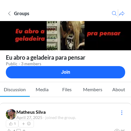
Groups
Eu abro a geladeira para pensar
Public
·
3 members
Join
Discussion
Media
Files
Members
About
Matheus Silva
April 27, 2025
·
joined the group.
1