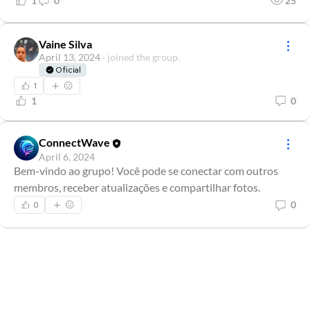
1
0
25
Vaine Silva
April 13, 2024
·
joined the group.
Oficial
1
1
0
ConnectWave
April 6, 2024
Bem-vindo ao grupo! Você pode se conectar com outros 
membros, receber atualizações e compartilhar fotos.
0
0