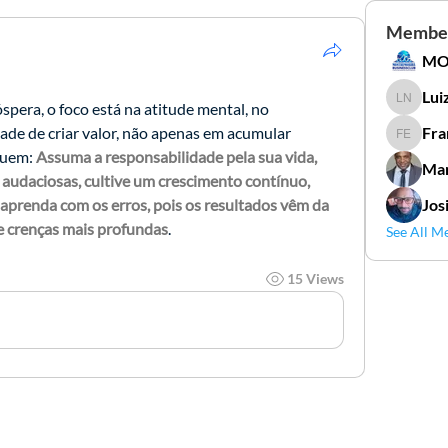
Membe
Lui
pera, o foco está na atitude mental, no 
Luiz Go
ade de criar valor, não apenas em acumular 
Fra
Francis
luem: 
Assuma a responsabilidade pela sua vida, 
Mar
audaciosas, cultive um crescimento contínuo, 
 aprenda com os erros, pois os resultados vêm da 
Jos
e crenças mais profundas
. 
See All M
15 Views