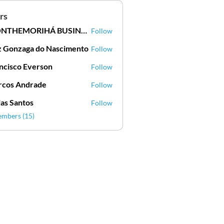
rs
MONTHEMORIHÁ BUSINESSCLUB
Follow
z Gonzaga do Nascimento
Follow
nzaga do Nascimento
ncisco Everson
Follow
co Everson
cos Andrade
Follow
ias Santos
Follow
embers (15)