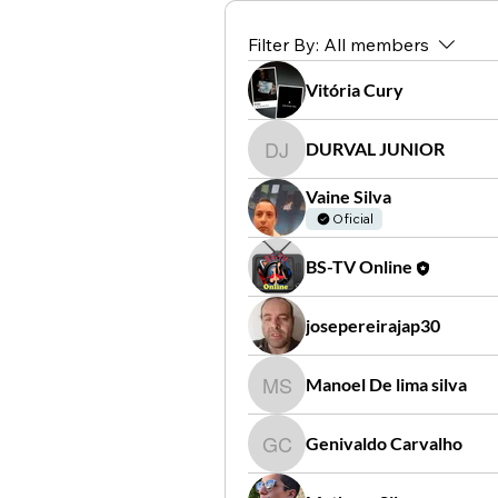
Filter By:
All members
Vitória Cury
DURVAL JUNIOR
DURVAL JUNIOR
Vaine Silva
Oficial
BS-TV Online
josepereirajap30
Manoel De lima silva
Manoel De lima silva
Genivaldo Carvalho
Genivaldo Carvalho