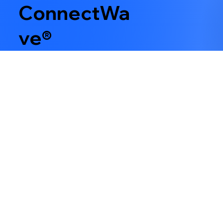
ConnectWa
ve®