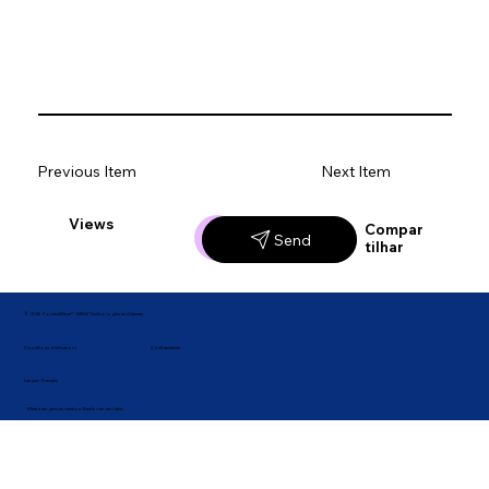
Previous Item
Next Item
Views
Likes
Compar
Send
tilhar
© 2026 ConnectWave® · MBM Technologies and Games
Confidentialité
Conditions d'utilisation |
Langue : Français
Mettre les gens en relation. Renforcer les idées.