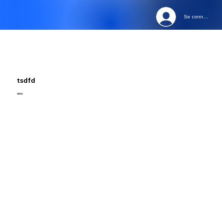
Se connecter
tsdfd
dfsfds