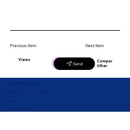
Previous Item
Next Item
Views
Likes
Compar
Send
tilhar
© 2026 ConnectWave® · MBM Technologies and Games
Confidentialité
Conditions d'utilisation |
Langue : Français
Mettre les gens en relation. Renforcer les idées.