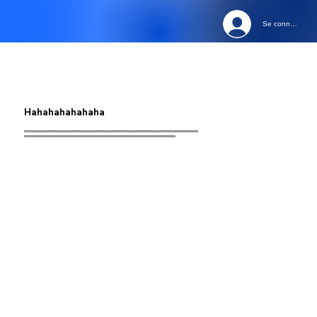
Se connecter
Hahahahahahaha
sssssssssssssssssssssssssssssssssssssssssssssssssssssssssssssssssssssssssssssssssssssssssssssssssssssssssssssssssssssssssss
sssssssssssssssssssssssssssssssssssssssssssssssssssssssssssssssssssssssssssssssssssssssssssssssssssssssssss