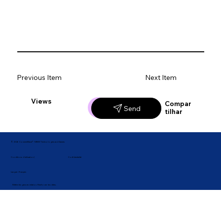
Previous Item
Next Item
Views
Likes
Compar
Send
tilhar
© 2026 ConnectWave® · MBM Technologies and Games
Confidentialité
Conditions d'utilisation |
Langue : Français
Mettre les gens en relation. Renforcer les idées.