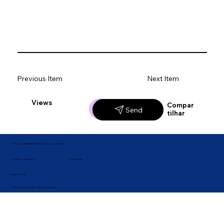
Previous Item
Next Item
Views
Likes
Compar
Send
tilhar
© 2026 ConnectWave® · MBM Technologies and Games
Confidentialité
Conditions d'utilisation |
Langue : Français
Mettre les gens en relation. Renforcer les idées.