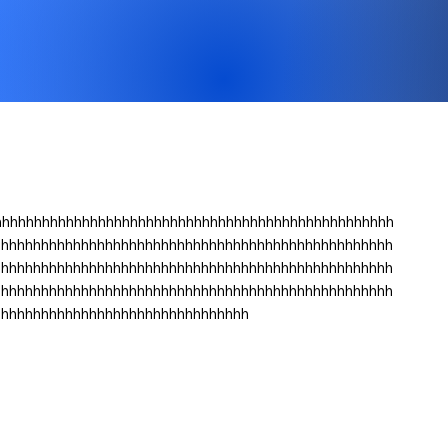
hhhhhhhhhhhhhhhhhhhhhhhhhhhhhhhhhhhhhhhhhhhhhhhhhh
hhhhhhhhhhhhhhhhhhhhhhhhhhhhhhhhhhhhhhhhhhhhhhhhhh
hhhhhhhhhhhhhhhhhhhhhhhhhhhhhhhhhhhhhhhhhhhhhhhhhh
hhhhhhhhhhhhhhhhhhhhhhhhhhhhhhhhhhhhhhhhhhhhhhhhhh
hhhhhhhhhhhhhhhhhhhhhhhhhhhhhhhh