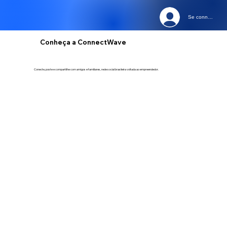
Se connecter
Conheça a ConnectWave
Conecte, poste e compartilhe com amigos e familiares, rede social brasileira voltada ao empreendedor.