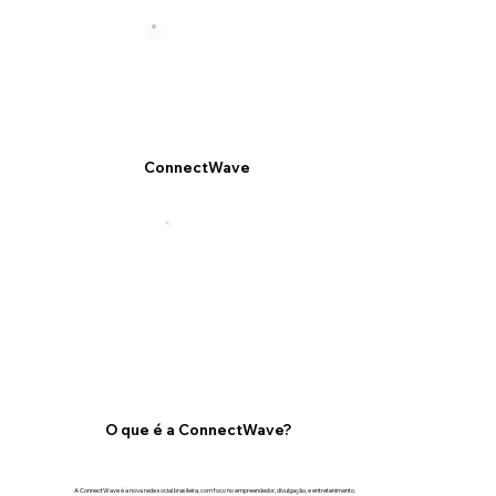
ConnectWave
O que é a ConnectWave?
A ConnectWave é a nova rede social brasileira, com foco no empreendedor, divulgação, e entretenimento.