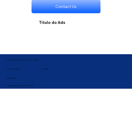
Contact Us
Título do Ads
© 2026 ConnectWave® · MBM Technologies and Games
Confidentialité
Conditions d'utilisation |
Langue : Français
Mettre les gens en relation. Renforcer les idées.