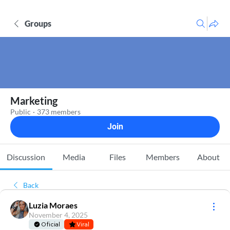
Groups
Marketing
Public
·
373 members
Join
Discussion
Media
Files
Members
About
Back
Luzia Moraes
November 4, 2025
Oficial
Viral