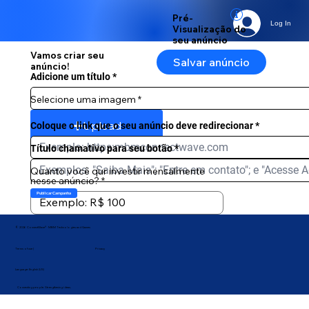
Pré-
Log In
Visualização do
seu anúncio
Vamos criar seu
Salvar anúncio
anúncio!
Adicione um título
Selecione uma imagem
Upload
Coloque o link que o seu anúncio deve redirecionar
Título chamativo para seu botão
Quanto você qur investir mensalmente
nesse anúncio?
Publicar Campanha
© 2026 ConnectWave® · MBM Technologies and Games
Privacy
Terms of use |
Language: English (US)
Connecting people. Strengthening ideas.