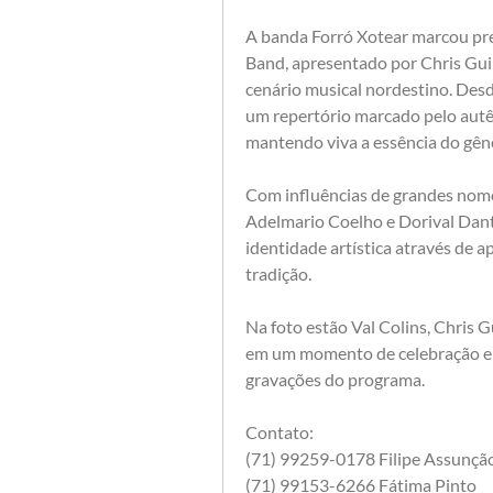
A banda Forró Xotear marcou pre
Band, apresentado por Chris Guim
cenário musical nordestino. Des
um repertório marcado pelo autênt
mantendo viva a essência do gên
Com influências de grandes nomes
Adelmario Coelho e Dorival Dant
identidade artística através de a
tradição.
Na foto estão Val Colins, Chris Gu
em um momento de celebração e v
gravações do programa.
Contato: 
(71) 99259-0178 Filipe Assunção
(71) 99153-6266 Fátima Pinto