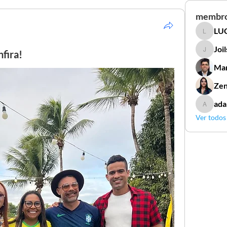
membr
LUC
LUCIDAL
Joi
fira!
Joilson 
Mar
Zen
ada
adamga
Ver todos