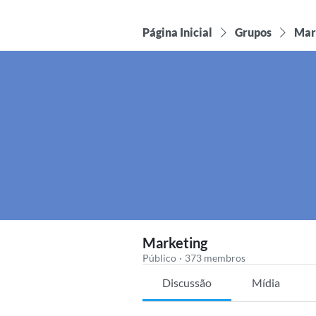
Página Inicial
Grupos
Mar
Marketing
Público
·
373 membros
Discussão
Mídia