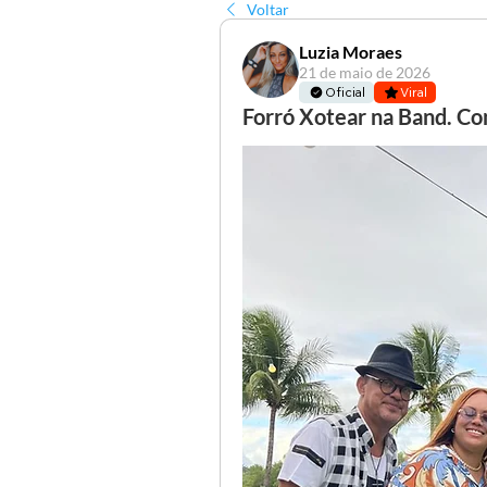
Voltar
Luzia Moraes
21 de maio de 2026
Oficial
Viral
Forró Xotear na Band. Con