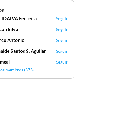
os
IDALVA Ferreira
Seguir
VA Ferreira
lson Silva
Seguir
Silva
co Antonio
Seguir
aide Santos S. Aguilar
Seguir
mgal
Seguir
l
 os membros (373)