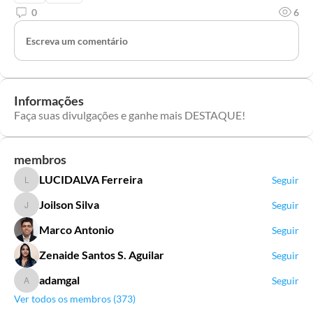
0
6
Escreva um comentário
Informações
Faça suas divulgações e ganhe mais DESTAQUE!
membros
LUCIDALVA Ferreira
Seguir
LUCIDALVA Ferreira
Joilson Silva
Seguir
Joilson Silva
Marco Antonio
Seguir
Zenaide Santos S. Aguilar
Seguir
adamgal
Seguir
adamgal
Ver todos os membros (373)