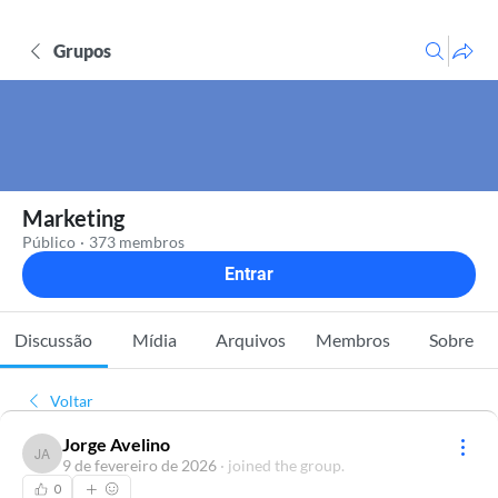
Grupos
Marketing
Público
·
373 membros
Entrar
Discussão
Mídia
Arquivos
Membros
Sobre
Voltar
Jorge Avelino
Jorge Avelino
9 de fevereiro de 2026
·
joined the group.
0