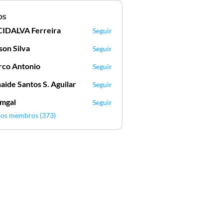
os
IDALVA Ferreira
Seguir
VA Ferreira
lson Silva
Seguir
Silva
co Antonio
Seguir
aide Santos S. Aguilar
Seguir
mgal
Seguir
l
 os membros (373)