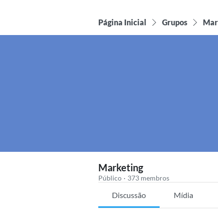
Página Inicial
Grupos
Mar
Marketing
Público
·
373 membros
Discussão
Mídia