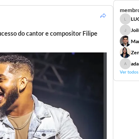
membr
LUC
LUCIDAL
Joi
ucesso do cantor e compositor Filipe
Joilson 
Mar
Zen
ada
adamga
Ver todos