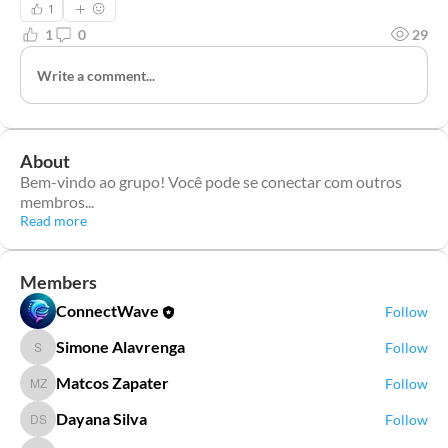
1
1
0
29
Write a comment...
About
Bem-vindo ao grupo! Você pode se conectar com outros
membros
...
Read more
Members
ConnectWave
Follow
Simone Alavrenga
Follow
Simone Alavrenga
Matcos Zapater
Follow
Matcos Zapater
Dayana Silva
Follow
Dayana Silva