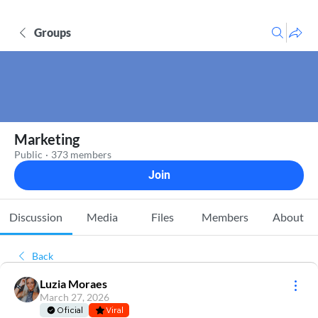
Groups
Marketing
Public
·
373 members
Join
Discussion
Media
Files
Members
About
Back
Luzia Moraes
March 27, 2026
Oficial
Viral